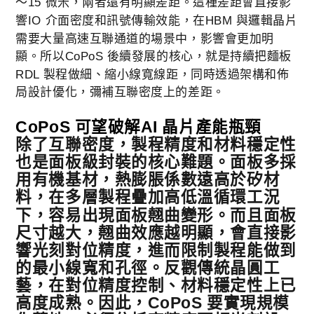
～15 微米，兩者還有明顯差距。這種差距會直接影
響IO 介面密度和訊號傳輸效能，在HBM 與邏輯晶片
需要大量高速互聯通道的場景中，影響會更加明
顯。所以CoPoS 後續發展的核心，就是持續把麵板
RDL 製程做細、縮小線寬線距，同時透過架構和佈
局設計優化，彌補互聯密度上的差距。
CoPoS 可望破解AI 晶片產能瓶頸
除了互聯密度，製程精度和材料穩定性
也是面板級封裝的核心難題。面板多採
用有機基材，熱膨脹係數遠高於矽材
料，在多層製程疊加高低溫循環工況
下，容易出現面板翹曲變形。而且面板
尺寸越大，翹曲效應越明顯，會直接影
響光刻對位精度，進而限制製程能做到
的最小線寬和孔徑。反觀傳統晶圓工
藝，在對位精度控制、材料穩定性上已
高度成熟。因此，CoPoS 要實現規模