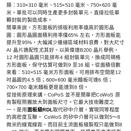
類：310×310 毫米、515×510 毫米、750×620 毫
米。單批可以同時生產更多封裝單元，直接拉低單
顆封裝的製造成本。
簡單來說，方形面板的排版利用率遠高於圓形晶
圓：圓形晶圓面積利用率僅65% 左右，方形面板能
提升至95%，大幅減少邊緣區域材料浪費，對大尺寸
AI 晶片適配性尤其好。以英偉達B200 晶片舉例，
12 吋圓形晶圓只能排布4 組封裝單元，換成同規格
方形面板，保守估算可做到9 至16 組。從面積倍數
來看：510×515 毫米方形面板，可用排布空間是12
吋晶圓的4.5 倍；600×600 毫米麵板可達6 倍；
700×700 毫米麵板更是能達到8 倍。
從技術原理來講，CoPoS 並不是簡單把CoWoS 原
有製程照搬放大到面板尺寸。它最大技術難度之
一，是用
取代矽中介層，實現同等程度
面板級RDL
的高密度互聯。 CoWoS 的矽中介層可以做到5～8
微米的線寬線距，而目前主流面板級製程只能做到8