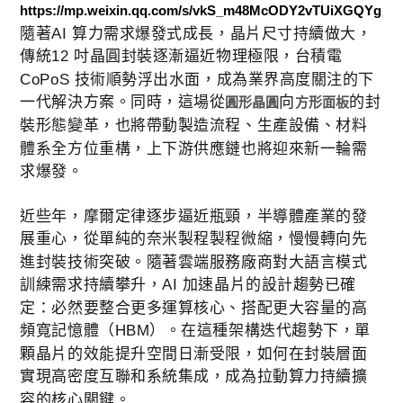
https://mp.weixin.qq.com/s/vkS_m48McODY2vTUiXGQYg
隨著AI 算力需求爆發式成長，晶片尺寸持續做大，
傳統12 吋晶圓封裝逐漸逼近物理極限，台積電
CoPoS 技術順勢浮出水面，成為業界高度關注的下
一代解決方案。同時，這場從
向
的封
圓形晶圓
方形面板
裝形態變革，也將帶動製造流程、生產設備、材料
體系全方位重構，上下游供應鏈也將迎來新一輪需
求爆發。
近些年，摩爾定律逐步逼近瓶頸，半導體產業的發
展重心，從單純的奈米製程製程微縮，慢慢轉向先
進封裝技術突破。隨著雲端服務廠商對大語言模式
訓練需求持續攀升，AI 加速晶片的設計趨勢已確
定：必然要整合更多運算核心、搭配更大容量的高
頻寬記憶體（HBM）。在這種架構迭代趨勢下，單
顆晶片的效能提升空間日漸受限，如何在封裝層面
實現高密度互聯和系統集成，成為拉動算力持續擴
容的核心關鍵。