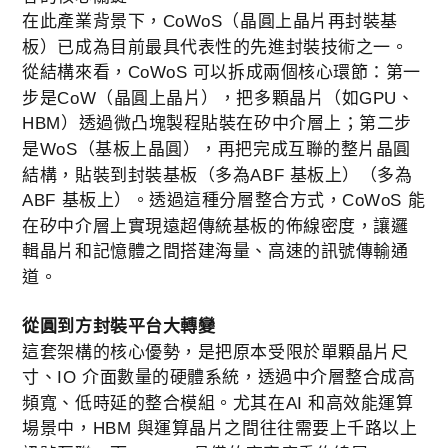
在此產業背景下，CoWoS（晶圓上晶片再封裝基
板）已成為目前最具代表性的先進封裝技術之一。
從結構來看，CoWoS 可以拆成兩個核心環節：第一
步是CoW（晶圓上晶片），把多顆晶片（如GPU、
HBM）透過微凸塊製程貼裝在矽中介層上；第二步
是WoS（基板上晶圓），再把完成互聯的整片晶圓
結構，貼裝到封裝基板（多為ABF 基板上）（多為
ABF 基板上）。透過這種分層整合方式，CoWoS 能
在矽中介層上實現遠超傳統基板的佈線密度，讓邏
輯晶片和記憶體之間搭建海量、高速的訊號傳輸通
道。
從圓到方封裝平台大轉變
這套架構的核心優勢，是把原本受限於單顆晶片尺
寸、IO 介面數量的硬體系統，透過中介層整合成高
頻寬、低時延的整合模組。尤其在AI 和高效能運算
場景中，HBM 與運算晶片之間往往需要上千路以上