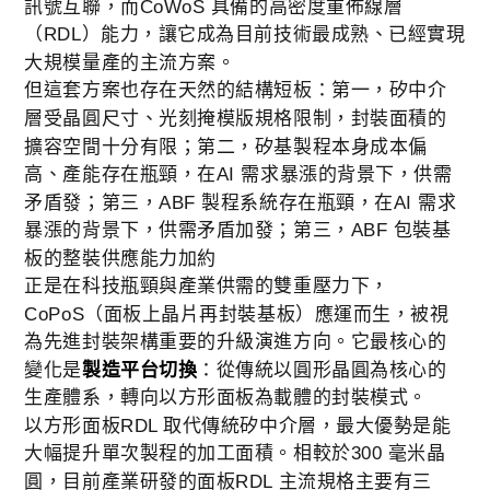
訊號互聯，而CoWoS 具備的高密度重佈線層
（RDL）能力，讓它成為目前技術最成熟、已經實現
大規模量產的主流方案。
但這套方案也存在天然的結構短板：第一，矽中介
層受晶圓尺寸、光刻掩模版規格限制，封裝面積的
擴容空間十分有限；第二，矽基製程本身成本偏
高、產能存在瓶頸，在AI 需求暴漲的背景下，供需
矛盾發；第三，ABF 製程系統存在瓶頸，在AI 需求
暴漲的背景下，供需矛盾加發；第三，ABF 包裝基
板的整裝供應能力加約
正是在科技瓶頸與產業供需的雙重壓力下，
CoPoS（面板上晶片再封裝基板）應運而生，被視
為先進封裝架構重要的升級演進方向。它最核心的
變化是
：從傳統以圓形晶圓為核心的
製造平台切換
生產體系，轉向以方形面板為載體的封裝模式。
以方形面板RDL 取代傳統矽中介層，最大優勢是能
大幅提升單次製程的加工面積。相較於300 毫米晶
圓，目前產業研發的面板RDL 主流規格主要有三