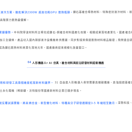
鑽石基複合導熱材料、特殊密封液冷材料、新
水直液冷方案，徹底解決2300W 超高功耗GPU 散熱瓶頸。
為高階算力散熱最優解。
中科院寧波材料所主導完成鑽石-銅複合材料國產化攻關，相關成果落地產業化，國產複合
業鏈優勢。
工全鏈條，產品切入國內頭部液冷設備廠商供應鏈，同步對接英偉達散熱材料樣品驗證；飛榮達自研新型
年成為鑽石散熱材料商業化落地元年，國產廠商迎來規模化放量窗口。
04
人形機器人+ AI 仿真，複合材料與前沿研發材料迎新機遇
31 自由度人形機器人骨架需要高端碳纖維、高強鋁鎂基複
從終端應用和研發工具兩個維度拓寬新材料邊界。
土永化電機（稀釹硼、沃特股份等國產新材料企業已穩步增長。
深勢科技
取代傳統反覆試誤實驗，將高熵合金、新型催化材料、特種高分子研發週期從3-5 年縮短至數月。