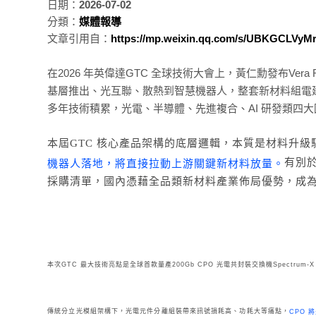
日期：
2026-07-02
分類：
媒體報導
文章引用自：
https://mp.weixin.qq.com/s/UBKGCLVy
在2026 年英偉達GTC 全球技術大會上，黃仁勳發布Vera 
基層推出、光互聯、散熱到智慧機器人，整套新材料組電
多年技術積累，光電、半導體、先進複合、AI 研發類四
本屆GTC 核心產品架構的底層邏輯，本質是材料升級
有別於
機器人落地，將直接拉動上游關鍵新材料放量。
採購清單，國內憑藉全品類新材料產業佈局優勢，成
本次GTC 最大技術亮點是全球首款量產200Gb CPO 光電共封裝交換機Spectru
傳統分立光模組架構下，光電元件分離組裝帶來訊號損耗高、功耗大等痛點，
CPO 