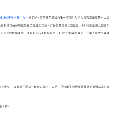
據了解，雲南鍺業是國內唯一實現6 吋磷化銦襯底量產的本土企
新材料板塊增長主力。
光庫科技突破薄膜鈮酸鋰晶圓量產工藝，打破歐美廠商長期壟斷，12 吋鈮酸鋰晶圓實現
、石英玻璃棒國產化，擺脫海外石英原料掣肘；TGV 玻璃基板賽道，沃格光電攻克超薄
2 吋矽片、江豐電子靶材、南大光電ArF 光阻、華特電子特種氣體陸續通過頭部晶片廠
氣上行。