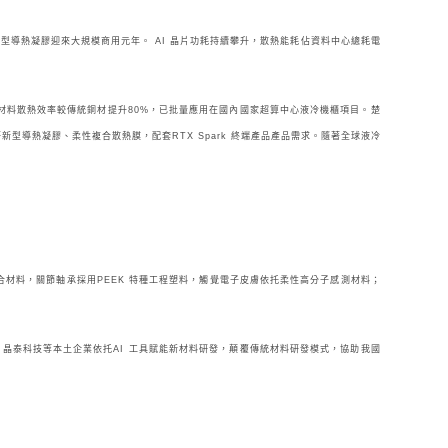
型導熱凝膠迎來大規模商用元年。 AI 晶片功耗持續攀升，散熱能耗佔資料中心總耗電
材料散熱效率較傳統銅材提升80%，已批量應用在國內國家超算中心液冷機櫃項目。
楚
導熱凝膠、柔性複合散熱膜，配套RTX Spark 終端產品產品需求。隨著全球液冷
合材料，關節軸承採用PEEK 特種工程塑料，觸覺電子皮膚依托柔性高分子感測材料；
、晶泰科技等本土企業依托AI 工具賦能新材料研發，顛覆傳統材料研發模式，協助我國