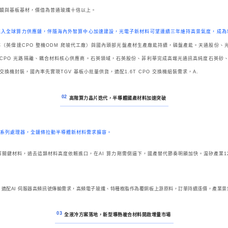
鏡與基板基材，價值為普通玻纖十倍以上。
進入全球算力供應鏈，伴隨海內外智算中心加速建設，光電子新材料可望連續三年維持高景氣度，成為
（英偉達CPO 整機ODM 爬坡代工廠）與國內頭部光盤產材生產廠能持續，磷盤產能。天通股份、
CPO 光路隔離、耦合材料核心供應商。石英領域，石英股份、菲利華完成高端光通訊高純度石英砂
交換機封裝，國內率先實現TGV 基板小批量供貨，適配1.6T CPO 交換機組裝需求，A.
02
高階算力晶片迭代，半導體國產材料加速突破
套N1X 系列處理器，全鏈條拉動半導體新材料需求擴容。
等關鍵材料，過去這類材料高度依賴進口，在AI 算力剛需倒逼下，國產替代節奏明顯加快。滬矽產業1
料，適配AI 伺服器高頻訊號傳輸需求，高頻電子玻纖、特種樹脂作為覆銅板上游原料，訂單持續漲價，產業景
03
全液冷方案落地，新型導熱複合材料開啟增量市場