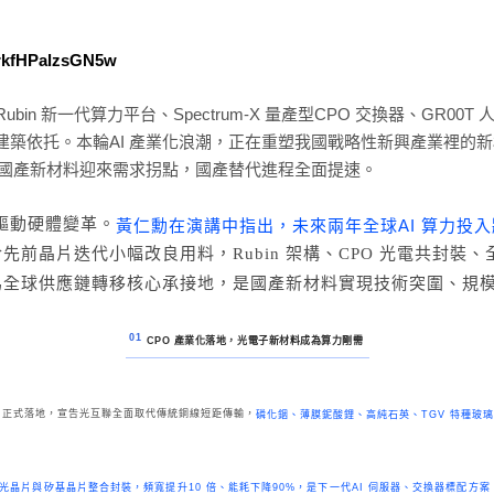
MrkfHPalzsGN5w
Rubin 新一代算力平台、Spectrum-X 量產型CPO 交換器、GR0
建築依托。本輪AI 產業化浪潮，正在重塑我國戰略性新興產業裡的
大國產新材料迎來需求拐點，國產替代進程全面提速。
驅動硬體變革。
黃仁勳在演講中指出，未來兩年全球AI 算力投入
先前晶片迭代小幅改良用料，Rubin 架構、CPO 光電共封
為全球供應鏈轉移核心承接地，是國產新材料實現技術突圍、規
01
CPO 產業化落地，光電子新材料成為算力剛需
m-X 正式落地，宣告光互聯全面取代傳統銅線短距傳輸，
磷化銦、薄膜鈮酸鋰、高純石英、TGV 特種玻
將光晶片與矽基晶片整合封裝，頻寬提升10 倍、能耗下降90%，是下一代AI 伺服器、交換器標配方案