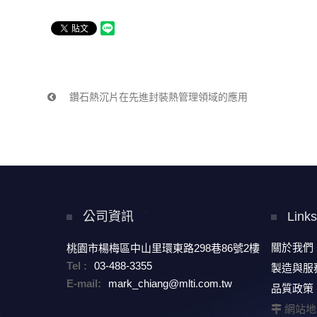
鑽石熱沉片在先進封裝熱管理領域的應用
公司資訊
Link
關於我們
桃園市楊梅區中山里環東路298巷86號2樓
Tel :
03-488-3355
製造與服
E-mail:
mark_chiang@mlti.com.tw
品質政策
網站地