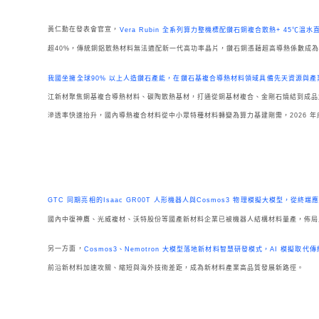
黃仁勳在發表會官宣，
Vera Rubin 全系列算力整機標配鑽石銅複合散熱+ 45℃溫
超40%，傳統銅鋁散熱材料無法適配新一代高功率晶片，鑽石銅憑藉超高導熱係數成
我國坐擁全球90% 以上人造鑽石產能，在鑽石基複合導熱材料領域具備先天資源與產
江新材聚焦銅基複合導熱材料、碳陶散熱基材，打通從銅基材複合、金剛石燒結到成品加
滲透率快速抬升，國內導熱複合材料從中小眾特種材料轉變為算力基建剛需，2026 
GTC 同期亮相的Isaac GR00T 人形機器人與Cosmos3 物理模擬大模型，
國內中復神鷹、光威複材、沃特股份等國產新材料企業已被機器人結構材料量產，佈局
另一方面，
Cosmos3、Nemotron 大模型落地新材料智慧研發模式，AI 模擬
前沿新材料加速攻關、縮短與海外技術差距，成為新材料產業高品質發展新路徑。