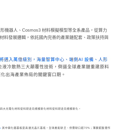
0T 人形機器人、Cosmos3 材料模擬模型等全系產品，從算力
新材料發展邏輯，依託國內完善的產業鏈配套、政策扶持與
將邁入萬億級別，海量智算中心、端側AI 設備、人形
裝、全液冷散熱三大顛覆性技術，倒逼全球產業鏈重建原料
模化出海產業佈局的關鍵窗口期。
四大光電化材料從科研走向規模新化材料從科研走向規模新化。
璃
其中磷化銦基板是高速光晶片基底，全球產能缺乏、供需缺口超70%；薄膜鈮酸鋰作
。