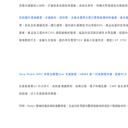
為電光調變核心材料，打破歐美長期技術壟斷；高純石英布、特種光學玻璃為光模組透
目前國內雲南鍺業、天通股份、菲利華、沃格光電等企業已實現相關材料量產，逐步
業，依託自有鍺礦資源一體化優勢，國內磷化銦襯底市佔率超80%，產品批量供貨鴻海
量產，產品送入國內外CPO 調製器廠商驗證；福晶科技深耕非線性光學晶體，是國內
玻璃精密打孔、金屬化全製程，國內率先實現TGV 基板小批量供貨，適配1.6T CPO 
Vera Rubin GPU 採用台積電3nm 先進製程、HBM4 新一代高頻寬存儲，配
先進製程需12 吋大矽片、高純度濺鍍靶材、高階光阻、電子特種氣體、CMP 拋光液
商認證，切入先進製程供應鏈。
同時，Rubin 整機搭載高頻高速覆銅板，生益科技等國內覆銅板廠商研發低介電樹脂材