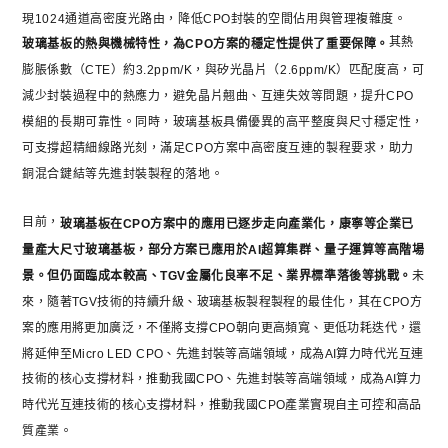
現1024通道高密度光路由，降低CPO封裝的空間佔用與管理複雜度。
其熱
玻璃基板的熱與機械特性，為CPO方案的穩定性提供了重要保障。
膨脹係數（CTE）約3.2ppm/K，與矽光晶片（2.6ppm/K）匹配度高，可
減少封裝過程中的熱應力，避免晶片翹曲、互連失效等問題，提升CPO
模組的長期可靠性。同時，玻璃基板具備優異的高平整度與尺寸穩定性，
可支撐超精細線路​​光刻，滿足CPO方案中高密度互連的製程要求，助力
銅混合鍵結等先進封裝製程的落地。
目前，
玻璃基板在CPO方案中的應用已逐步走向產業化，康寧等企業已
量產大尺寸玻璃基板，部分方案已應用於AI超算集群、量子運算等高階場
景。但仍面臨成本較高、TGV金屬化良率不足、業界標準落後等挑戰。
未
來，隨著TGV技術的持續升級、玻璃基板製程製程的最佳化，其在CPO方
案的應用將更加廣泛，不僅將支撐CPO朝向更高頻寬、更低功耗迭代，還
將延伸至Micro LED CPO、先進封裝等高端領域，成為AI算力時代光互連
技術的核心支撐材料，推動我國CPO、先進封裝等高端領域，成為AI算力
時代光互連技術的核心支撐材料，推動我國CPO產業實現自主可控和高品
質產業。