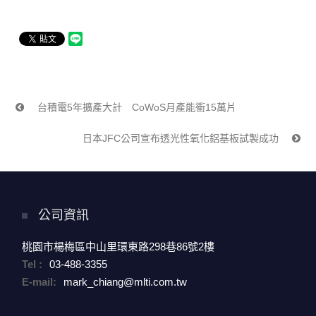
台積電5年擴產大計 CoWoS月產能衝15萬片
日本JFC公司宣布透光性氧化鋁基板試製成功
公司資訊
桃園市楊梅區中山里環東路298巷86號2樓
Tel :
03-488-3355
E-mail:
mark_chiang@mlti.com.tw