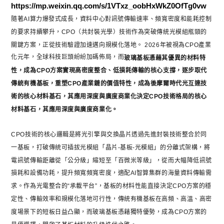
https://mp.weixin.qq.com/s/1VTxz_oobHxWkZ0OfTg0vw
隨著AI算力爆發式成長，資料中心對訊號傳輸速率、頻寬密度和能耗控制
的要求持續攀升，CPO（共封裝光學）技術作為突破傳統光模組瓶頸的
關鍵方案，正從技術驗證加速邁向規模化落地。 2026年被視為CPO產業
化元年，全球科技巨頭紛紛加碼佈局，而
玻璃基板憑藉其優異的材料特
性，成為CPO方案實現高密度整合、低損耗傳輸的核心支撐，逐步取代
傳統有機基板，重塑CPO產業鏈的價值特性，成為後摩爾時代光互連技
術的核心材料基石，其應用深度與廣度商業化決定CPO技術格局的核心
材料基石，其應用深度與廣度商業化。
CPO技術的核心邏輯是將光引擎與交換晶片透過先進封裝技術整合於同
一基板，打破傳統可插拔光模組「晶片-基板-光模組」的分離式架構，將
電訊號傳輸距離從「公分級」縮短至「百微米等級」，從而大幅降低訊號
損耗和設備功耗，提升頻寬頻寬密度，適配AI智算集群的海量資料傳輸需
求。作為光電整合的“承載平台”，基板的材料性能直接決定CPO方案的穩
定性、傳輸效率和規模化落地可行性，傳統有機基板在高頻、高溫、高密
度場景下的短板日益凸顯，而玻璃基板憑藉獨特優勢，成為CPO方案的