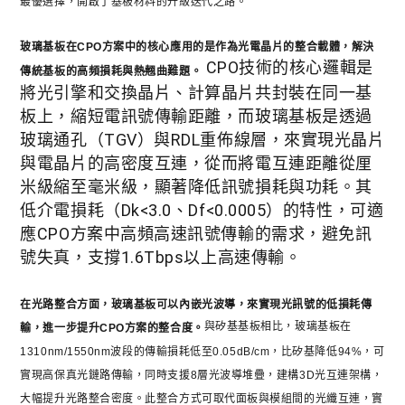
最優選擇，開啟了基板材料的升級迭代之路。
玻璃基板在CPO方案中的核心應用的是作為光電晶片的整合載體，解決
CPO技術的核心邏輯是
傳統基板的高頻損耗與熱翹曲難題。
將光引擎和交換晶片、計算晶片共封裝在同一基
板上，縮短電訊號傳輸距離，而玻璃基板是透過
玻璃通孔（TGV）與RDL重佈線層，來實現光晶片
與電晶片的高密度互連，從而將電互連距離從厘
米級縮至毫米級，顯著降低訊號損耗與功耗。其
低介電損耗（Dk<3.0、Df<0.0005）的特性，可適
應CPO方案中高頻高速訊號傳輸的需求，避免訊
號失真，支撐1.6Tbps以上高速傳輸。
在光路整合方面，玻璃基板可以內嵌光波導，來實現光訊號的低損耗傳
與矽基基板相比，玻璃基板在
輸，進一步提升CPO方案的整合度。
1310nm/1550nm波段的傳輸損耗低至0.05dB/cm，比矽基降低94%，可
實現高保真光鏈路傳輸，同時支援8層光波導堆疊，建構3D光互連架構，
大幅提升光路整合密度。此整合方式可取代面板與模組間的光纖互連，實